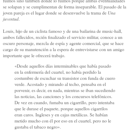
fuimos sino también dónde lo fuimos porque ambas eventualidades
se solapan y se cumplimentan de forma inseparable. El pasado de la
joven pareja es el lugar donde se desenvuelve la trama de
Una
juventud
.
Louis, hijo de un ciclista famoso y de una bailarina de music-hall,
ambos fallecidos, recién finalizado el servicio militar, conoce a un
oscuro personaje, mezcla de espía y agente comercial, que se hace
cargo de su manutención a la espera de entrevistarse con un amigo
importante que le ofrecerá trabajo.
«Desde aquellos días interminables que había pasado
en la enfermería del cuartel, no había perdido la
costumbre de escuchar su transistor con funda de cuero
verde. Acostado y mirando al techo, pensaba en el
porvenir, es decir, en nada, mientras se iban sucediendo
las noticias, las canciones y los concursos telefónicos.
De vez en cuando, fumaba un cigarrillo, pero intentaba
que le durase el paquete, porque aquellos cigarrilos
eran caros. Ingleses y en cajas metálicas. Se habían
metido mucho con él por eso en el cuartel, pero no le
gustaba el tabaco negro».