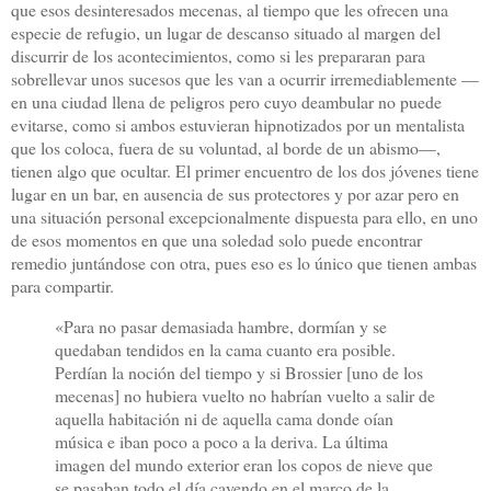
que esos desinteresados mecenas, al tiempo que les ofrecen una
especie de refugio, un lugar de descanso situado al margen del
discurrir de los acontecimientos, como si les prepararan para
sobrellevar unos sucesos que les van a ocurrir irremediablemente —
en una ciudad llena de peligros pero cuyo deambular no puede
evitarse, como si ambos estuvieran hipnotizados por un mentalista
que los coloca, fuera de su voluntad, al borde de un abismo—,
tienen algo que ocultar. El primer encuentro de los dos jóvenes tiene
lugar en un bar, en ausencia de sus protectores y por azar pero en
una situación personal excepcionalmente dispuesta para ello, en uno
de esos momentos en que una soledad solo puede encontrar
remedio juntándose con otra, pues eso es lo único que tienen ambas
para compartir.
«Para no pasar demasiada hambre, dormían y se
quedaban tendidos en la cama cuanto era posible.
Perdían la noción del tiempo y si Brossier [uno de los
mecenas] no hubiera vuelto no habrían vuelto a salir de
aquella habitación ni de aquella cama donde oían
música e iban poco a poco a la deriva. La última
imagen del mundo exterior eran los copos de nieve que
se pasaban todo el día cayendo en el marco de la