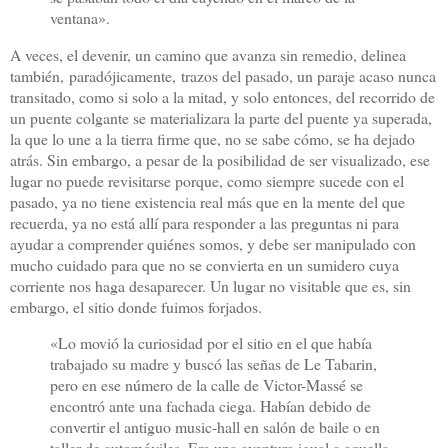
ventana».
A veces, el devenir, un camino que avanza sin remedio, delinea
también,
paradójicamente,
trazos del pasado, un paraje acaso nunca
transitado, como si solo a la mitad, y solo entonces, del recorrido de
un puente colgante se materializara la parte del puente ya superada,
la que lo une a la tierra firme que, no se sabe cómo, se ha dejado
atrás. Sin embargo, a pesar de la posibilidad de ser visualizado, ese
lugar no puede revisitarse porque, como siempre sucede con el
pasado, ya no tiene existencia real más que en la mente del que
recuerda, ya no está allí para responder a las preguntas ni para
ayudar a comprender quiénes somos, y debe ser manipulado con
mucho cuidado para que no se convierta en un sumidero cuya
corriente nos haga desaparecer. Un lugar no visitable que es, sin
embargo, el sitio donde fuimos forjados.
«Lo movió la curiosidad por el sitio en el que había
trabajado su madre y buscó las señas de Le Tabarin,
pero en ese número de la calle de Victor-Massé se
encontró ante una fachada ciega. Habían debido de
convertir el antiguo music-hall en salón de baile o en
taller de automóviles. Era una aventura igual a aquella