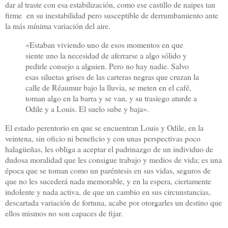
dar al traste con esa estabilización, como ese castillo de naipes tan
firme en su inestabilidad pero susceptible de derrumbamiento ante
la más mínima variación del aire.
«Estaban viviendo uno de esos momentos en que
siente uno la necesidad de aferrarse a algo sólido y
pedirle consejo a alguien. Pero no hay nadie. Salvo
esas siluetas grises de las carteras negras que cruzan la
calle de Réaumur bajo la lluvia, se meten en el café,
toman algo en la barra y se van, y su trasiego aturde a
Odile y a Louis. El suelo sube y baja».
El estado perentorio en que se encuentran Louis y Odile, en la
veintena, sin oficio ni beneficio y con unas perspectivas poco
halagüeñas, les obliga a aceptar el padrinazgo de un individuo de
dudosa moralidad que les consigue trabajo y medios de vida; es una
época que se toman como un paréntesis en sus vidas, seguros de
que no les sucederá nada memorable, y en la espera, ciertamente
indolente y nada activa, de que un cambio en sus circunstancias,
descartada variación de fortuna, acabe por otorgarles un destino que
ellos mismos no son capaces de fijar.