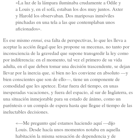
«La luz de la lámpara iluminaba crudamente a Odile y
a Louis y, en el sofá, estaban los dos muy juntos. Axter
y Harold los observaban. Dos mariposas inmóviles
pinchadas en una tela a las que contemplaban unos
aficionados».
Es ese mismo
ennui
, esa falta de perspectivas, lo que les lleva a
aceptar la acción ilegal que les propone su mecenas, no tanto por
inconsciencia de la gravedad que supone transgredir la ley como
por indiferencia: en el momento, tal vez el primero de su vida
adulta, en el que deben tomar una decisión trascendente, se dejan
llevar por la inercia que, si bien no les conviene en absoluto —y
bien conscientes que son de ello—, tiene un componente de
comodidad que les apetece. Estar fuera del tiempo, en unas
inesperadas vacaciones, y fuera del espacio, al sur de Inglaterra, es
una situación inmejorable para su estado de ánimo, como un
paréntesis o un compás de espera hasta que llegue el tiempo de las
ineluctables decisiones.
«—Me pregunto qué estamos haciendo aquí —dijo
Louis. Desde hacía unos momentos notaba en aquella
habitación la misma sensación de dependencia y de