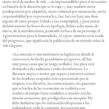
cierto nivel de medios de vida —no imprescindibles pero sí necesarios
en función de la duración que se le exija—, sino también cierta
predisposición por adquirirla, cierta voluntad por mantenerla, cierta
responsabilidad por representarla y,
last, but not least
, una dosis
ingente de amor propio. Debido a esa complejidad, y para sentar
definitivamente las bases de esa tipología, Balzac echa mano, de
nuevo, de la metaliteratura, poniendo en boca de un personaje el
«gran beneficio para la humanidad», el «paso inmenso en la senda
del progreso», que significaría la publicación de un tratado sobre la
vida elegante.
«La antesala es una institución en Inglaterra, donde la
aristocracia ha hecho grandísimos progresos; allí hay
muy pocas casas que no tenga recibidor. Esa pieza está
destinada a dar audiencia a todos los inferiores. La
distancia mayor o menor que separa a nuestros ociosos
de los hombres ocupados está representada por la
etiqueta. Los filósofos, los contestatarios, los guasones
que se burlan de las ceremonias no recibirán a su
tendero ni aunque fuera candidato a senador con las
mismas atenciones que prodigarían a un marqués. No
debe deducirse que los
fashionables
desprecian a los
trabajadores; todo lo contrario, les reservan una