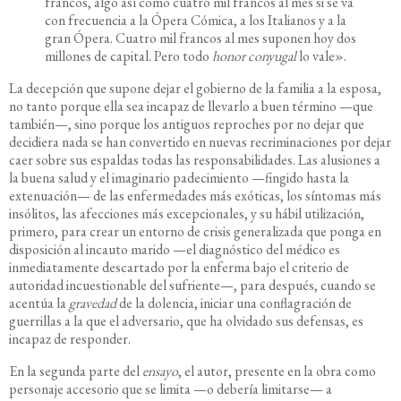
francos, algo así como cuatro mil francos al mes si se va
con frecuencia a la Ópera Cómica, a los Italianos y a la
gran Ópera. Cuatro mil francos al mes suponen hoy dos
millones de capital. Pero todo
honor conyugal
lo vale».
La decepción que supone dejar el gobierno de la familia a la esposa,
no tanto porque ella sea incapaz de llevarlo a buen término —que
también—, sino porque los antiguos reproches por no dejar que
decidiera nada se han convertido en nuevas recriminaciones por dejar
caer sobre sus espaldas todas las responsabilidades. Las alusiones a
la buena salud y el imaginario padecimiento —fingido hasta la
extenuación— de las enfermedades más exóticas, los síntomas más
insólitos, las afecciones más excepcionales, y su hábil utilización,
primero, para crear un entorno de crisis generalizada que ponga en
disposición al incauto marido —el diagnóstico del médico es
inmediatamente descartado por la enferma bajo el criterio de
autoridad incuestionable del sufriente—, para después, cuando se
acentúa la
gravedad
de la dolencia, iniciar una conflagración de
guerrillas a la que el adversario, que ha olvidado sus defensas, es
incapaz de responder.
En la segunda parte del
ensayo
, el autor, presente en la obra como
personaje accesorio que se limita —o debería limitarse— a