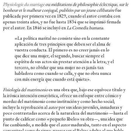
Physiologie du marriage
ou méditations de philosophie éclectique, sur le
bonheur et le malheur conjugal, publiées par un jeune célibataire
fue
publicada por primera vez en 1829, cuando el autor contaba con
apenas treinta años, y no fue hasta 1834 que se imprimió firmada
por el autor. En 1846 se incluyó en
La Comedia humana
.
«La política marital no consiste sino en la constante
aplicación de tres principios que deben ser el alma de
vuestra conducta. El primero es no creer jamás en lo
que dice una mujer; el segundo, buscar siempre el
espíritu de sus actos sin prestar atención a la letra; y el
tercero, no olvidar que una mujer no es jamás tan
habladora como cuando se calla, y que no obra nunca
con más energía que cuando está quieta».
Fisiología del matrimonio
es una obra que, bajo ese equívoco título y
la irónica intención ensayística, ofrece un enfoque entre cómico y
mordaz del matrimonio como institución y como hecho social;
incluye la reprobación al
autor
por sus ideas juveniles, inmaduras y
poco contrastadas acerca de la naturaleza del matrimonio —hasta el
punto de calificar como «pequeño libelo» su obra—, una idea que
fue cambiando, a medida que el
autor
maduraba, tanto en el aspecto
conceptual como de signo; parece ser el Balzac adulto el que habla