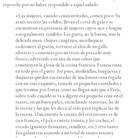
reproche por no haber respondido a aquel anhelo.
«Las mujeres, cuando cenan invitadas, comen poco. Su
arnés secreto las cohíbe; llevan el corsé de gala y se
encuentran en presencia de mujeres cuyos ojos y lengua
son igualmente temibles. Les gusta, no la buena, sino la
delicada mesa: chupar cangrejos, mordisquear
codornices al gratín, torturar el alón de un gallo
silvestre y comenzar por un trozo de pescado muy
fresco, aderezado con una de esas salsas que
constituyen la gloria de la cocina francesa. Francia reina
en todo por el gusto: Así pues, modistillas, burguesas y
duquesas quedan encantadas de una buena cena regada
con un vino exquisito, tomada en pequeñas cantidades y
que termine por frutas como no llegan más que a París,
sobre todo cuando se va a digerir esa pequeña cena en el
teatro, en un buen palco, escuchando tonterías, las de
la escena y las que les dicen al oído para explicar las de
la escena. Únicamente la cuenta del restaurante es de
cien francos, el palco cuesta treinta, y los coches, el
tocado (guantes flamantes, ramillete, etc.) otro tanto.
Esa galantería asciende a un total de ciento sesenta