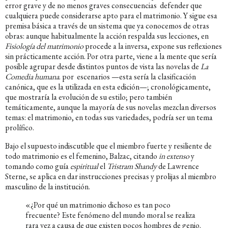
error grave y de no menos graves consecuencias defender que
cualquiera puede considerarse apto para el matrimonio. Y sigue esa
premisa básica a través de un sistema que ya conocemos de otras
obras: aunque habitualmente la acción respalda sus lecciones, en
Fisiología del matrimonio
procede a la inversa, expone sus reflexiones
sin prácticamente acción. Por otra parte, viene a la mente que sería
posible agrupar desde distintos puntos de vista las novelas de
La
Comedia humana
. por escenarios —esta sería la clasificación
canónica, que es la utilizada en esta edición—; cronológicamente,
que mostraría la evolución de su estilo; pero también
temáticamente, aunque la mayoría de sus novelas mezclan diversos
temas: el matrimonio, en todas sus variedades, podría ser un tema
prolífico.
Bajo el supuesto indiscutible que el miembro fuerte y resiliente de
todo matrimonio es el femenino, Balzac, citando
in extenso
y
tomando como guía
espiritual
el
Tristram Shandy
de Lawrence
Sterne, se aplica en dar instrucciones precisas y prolijas al miembro
masculino de la institución.
«¿Por qué un matrimonio dichoso es tan poco
frecuente? Este fenómeno del mundo moral se realiza
rara vez a causa de que existen pocos hombres de genio.