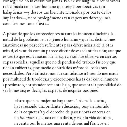
conseguirlo no lo escribirán jamás. No existe ninguna circunstancia
relacionada con el ser humano que tenga perspectivas tan
halagüeñas —y deseos tan bienintencionados por parte de los
implicados—, unos prolegómenos tan esperanzadores y unas
conclusiones tan nefastas.
A pesar de que los antecedentes naturales inducen a incluir a la
mitad de la población en el género humano y que las distinciones
anatómicas no parecen suficientes para diferenciarla de la otra
mitad, el sentido común parece diferir de esa identificación; aunque
es cierto que esa variación de la especie solo se observa en ciertas
capas sociales, aquellas que no dependen del trabajo físico y que
tienen cubiertas, por medio de variados métodos, todas sus
necesidades. Pero tal astronómica cantidad se irá viendo mermada
por multitud de tipologías y excepciones hasta dar con el número
aproximado, sorprendentemente bajo, que atesora la posibilidad de
ser honestas; es decir, las capaces de inspirar pasiones.
«Para que una mujer no haga por sí misma la cocina,
haya recibido una brillante educación, tenga el sentido
de la coquetería y el derecho de pasar horas enteras en
un
boudoir
, acostada en un diván, y vivir la vida del alma,
necesita por lo menos una renta de seis mil francos en