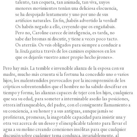
talento, tan coqueta, tan animada, tan viva, xuyos
menores movimientos tenían una deliciosa elocuencia,
se ha despojado lentamente y uno por uno de sus
artificios naturales. En fin, ¡habéis advertido la verdad!
Os habéis negado a ello, creyendo que os engañabais.
Pero no, Caroline carece de inteligencia, es tarda, no
sabe dar bromas ni discutir, y tiene a veces poco tacto.
Os aterráis. Os veis obligados para siempre a conducir a
la
linda gatita
a través de los caminos espinosos en los
que os dejaréis vuestro amor propio hecho jirones».
Pero hay más. La temible e invencible alianza de la esposa con su
madre, mucho más cruenta si la fortuna ha concedido uno o varios
hijos; los malentendidos provocados por la incomprensión de los
crípticos sobrentendidos que el hombre no ha sabido descifrar en
tiempo y forma; las alianzas capaces de tejer con los hijos, cualquiera
que sea su edad, para someter a interminable asedio las posiciones,
otrora infranqueables, del padre, con el consiguente llamamiento a
su conciencia, a su honor y a sus antiguas, aunque jamás se
profirieran, promesas; la inagotable capacidad para insistir una y
otra vez acerca de un deseo y el inexplicable talento para llevar el
agua a su molino creando conexiones insólitas para que cualquier
discusión sobre cualquier tema conduzca, invariablemente, al