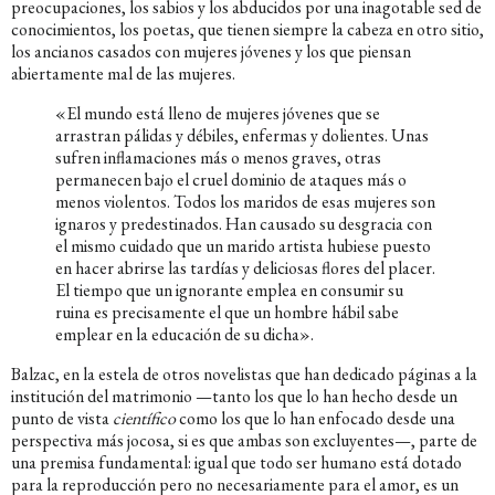
preocupaciones, los sabios y los abducidos por una inagotable sed de
conocimientos, los poetas, que tienen siempre la cabeza en otro sitio,
los ancianos casados con mujeres jóvenes y los que piensan
abiertamente mal de las mujeres.
«El mundo está lleno de mujeres jóvenes que se
arrastran pálidas y débiles, enfermas y dolientes. Unas
sufren inflamaciones más o menos graves, otras
permanecen bajo el cruel dominio de ataques más o
menos violentos. Todos los maridos de esas mujeres son
ignaros y predestinados. Han causado su desgracia con
el mismo cuidado que un marido artista hubiese puesto
en hacer abrirse las tardías y deliciosas flores del placer.
El tiempo que un ignorante emplea en consumir su
ruina es precisamente el que un hombre hábil sabe
emplear en la educación de su dicha».
Balzac, en la estela de otros novelistas que han dedicado páginas a la
institución del matrimonio —tanto los que lo han hecho desde un
punto de vista
científico
como los que lo han enfocado desde una
perspectiva más jocosa, si es que ambas son excluyentes—, parte de
una premisa fundamental: igual que todo ser humano está dotado
para la reproducción pero no necesariamente para el amor, es un