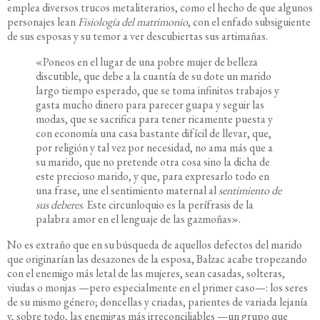
emplea diversos trucos metaliterarios, como el hecho de que algunos
personajes lean
Fisiología del matrimonio
, con el enfado subsiguiente
de sus esposas y su temor a ver descubiertas sus artimañas.
«Poneos en el lugar de una pobre mujer de belleza
discutible, que debe a la cuantía de su dote un marido
largo tiempo esperado, que se toma infinitos trabajos y
gasta mucho dinero para parecer guapa y seguir las
modas, que se sacrifica para tener ricamente puesta y
con economía una casa bastante difícil de llevar, que,
por religión y tal vez por necesidad, no ama más que a
su marido, que no pretende otra cosa sino la dicha de
este precioso marido, y que, para expresarlo todo en
una frase, une el sentimiento maternal al
sentimiento de
sus deberes
. Este circunloquio es la perífrasis de la
palabra amor en el lenguaje de las gazmoñas».
No es extraño que en su búsqueda de aquellos defectos del marido
que originarían las desazones de la esposa, Balzac acabe tropezando
con el enemigo más letal de las mujeres, sean casadas, solteras,
viudas o monjas —pero especialmente en el primer caso—: los seres
de su mismo género; doncellas y criadas, parientes de variada lejanía
y, sobre todo, las enemigas más irreconciliables —un grupo que