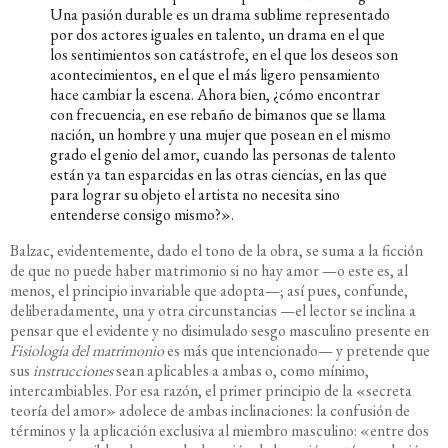
Una pasión durable es un drama sublime representado
por dos actores iguales en talento, un drama en el que
los sentimientos son catástrofe, en el que los deseos son
acontecimientos, en el que el más ligero pensamiento
hace cambiar la escena. Ahora bien, ¿cómo encontrar
con frecuencia, en ese rebaño de bimanos que se llama
nación, un hombre y una mujer que posean en el mismo
grado el genio del amor, cuando las personas de talento
están ya tan esparcidas en las otras ciencias, en las que
para lograr su objeto el artista no necesita sino
entenderse consigo mismo?».
Balzac, evidentemente, dado el tono de la obra, se suma a la ficción
de que no puede haber matrimonio si no hay amor —o este es, al
menos, el principio invariable que adopta—; así pues, confunde,
deliberadamente, una y otra circunstancias —el lector se inclina a
pensar que el evidente y no disimulado sesgo masculino presente en
Fisiología del matrimonio
es más que intencionado— y pretende que
sus
instrucciones
sean aplicables a ambas o, como mínimo,
intercambiables. Por esa razón, el primer principio de la «secreta
teoría del amor» adolece de ambas inclinaciones: la confusión de
términos y la aplicación exclusiva al miembro masculino: «entre dos