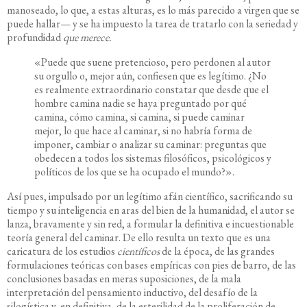
manoseado, lo que, a estas alturas, es lo más parecido a virgen que se
puede hallar— y se ha impuesto la tarea de tratarlo con la seriedad y
profundidad
que merece.
«Puede que suene pretencioso, pero perdonen al autor
su orgullo o, mejor aún, confiesen que es legítimo. ¿No
es realmente extraordinario constatar que desde que el
hombre camina nadie se haya preguntado por qué
camina, cómo camina, si camina, si puede caminar
mejor, lo que hace al caminar, si no habría forma de
imponer, cambiar o analizar su caminar: preguntas que
obedecen a todos los sistemas filosóficos, psicológicos y
políticos de los que se ha ocupado el mundo?».
Así pues, impulsado por un legítimo afán científico, sacrificando su
tiempo y su inteligencia en aras del bien de la humanidad, el autor se
lanza, bravamente y sin red, a formular la definitiva e incuestionable
teoría general del caminar. De ello resulta un texto que es una
caricatura de los estudios
científicos
de la época, de las grandes
formulaciones teóricas con bases empíricas con pies de barro, de las
conclusiones basadas en meras suposiciones, de la mala
interpretación del pensamiento inductivo, del desafío de la
silogística y, en definitiva, de la esterilidad de la proliferación de