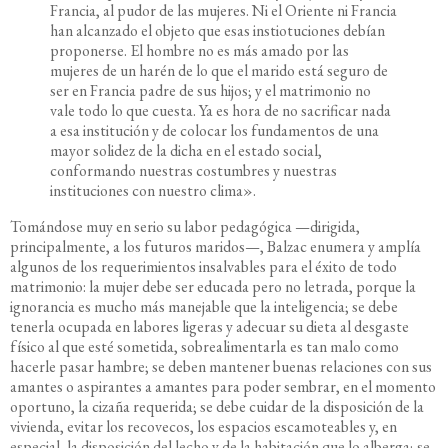
Francia, al pudor de las mujeres. Ni el Oriente ni Francia
han alcanzado el objeto que esas instiotuciones debían
proponerse. El hombre no es más amado por las
mujeres de un harén de lo que el marido está seguro de
ser en Francia padre de sus hijos; y el matrimonio no
vale todo lo que cuesta. Ya es hora de no sacrificar nada
a esa institución y de colocar los fundamentos de una
mayor solidez de la dicha en el estado social,
conformando nuestras costumbres y nuestras
instituciones con nuestro clima».
Tomándose muy en serio su labor pedagógica —dirigida,
principalmente, a los futuros maridos—, Balzac enumera y amplía
algunos de los requerimientos insalvables para el éxito de todo
matrimonio: la mujer debe ser educada pero no letrada, porque la
ignorancia es mucho más manejable que la inteligencia; se debe
tenerla ocupada en labores ligeras y adecuar su dieta al desgaste
físico al que esté sometida, sobrealimentarla es tan malo como
hacerle pasar hambre; se deben mantener buenas relaciones con sus
amantes o aspirantes a amantes para poder sembrar, en el momento
oportuno, la cizaña requerida; se debe cuidar de la disposición de la
vivienda, evitar los recovecos, los espacios escamoteables y, en
especial, la disposición del lecho y de la habitación que lo alberga; se