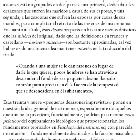
axiomas están agrupados en dos partes: una primera, dedicada a las
desazones que sufren los maridos a causa de sus esposas, y una
segunda, a las zozobras que sufren las esposas por causa de sus
maridos, para completar el retrato de las miserias del matrimonio.
En cuanto al título, esas
desazones
parecen bastante menos drásticas
que las
misères
del original; dado que las definiciones en francés y
castellano —
misères
y
miserias
—son bastante aproximadas, tal vez
hubiese sido una buena idea mantener
miserias
en la traducción del
título.
«Cuando a una mujer se le dan razones en lugar de
darle lo que quiere, pocos hombres se han atrevido a
descender al fondo de ese pequeño abismo llamado
corazón para apreciar en él la fuerza de la tempestad
que se desencadena en él súbitamente»,
Esas treinta y nueve «pequeñas desazones imprevistas» ponen en
cuestión la idea general de matrimonio, especialmente de aquellos
que aún no lo practican; funcionalmente, podrían pasar como
casos
prácticos
del equipamiento ideológico que proporcionarían los
fundamentos teorizados en
Fisiología del matrimonio
, con parecida
orientación —fundamentalmente destinados a la facción masculina
— y parejo sentido del humor; sin embargo, al faltar esos