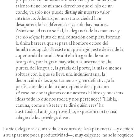
talento tiene los mismos derechos que el hijo de un
conde, ya solo nos puede distinguir nuestro valor
intrínseco. Además, en nuestra sociedad han
desaparecido las diferencias: ya solo hay matices.
Asimismo, el trato social, la elegancia de las maneras y
ese
no sé qué
fruto de una educación completa forman
la única barrera que separa al hombre ocioso del
hombre ocupado. Si existe un privilegio, este deriva de la
superioridad moral. De ahí el alto grado de valor
otorgado, por la gran mayoría, a la instrucción, la
pureza del lenguaje, la gracia del porte, la más o menos
soltura con la que se lleva una indumentaria, la
decoración de los apartamentos y, en definitiva, a la
perfección de todo lo que depende de la persona.
¿Acaso no contagiamos con nuestros hábitos y nuestras
ideas todo lo que nos rodea y nos pertenece? "Habla,
camina, come o vístete y te diré quién eres" ha
sustituido al antiguo proverbio, expresión cortesana,
adagio de los privilegiados».
La vida elegante es una vida, en contra de las apariencias —y debido
a su aparente poca productividad—, muy exigente: no solo requiere