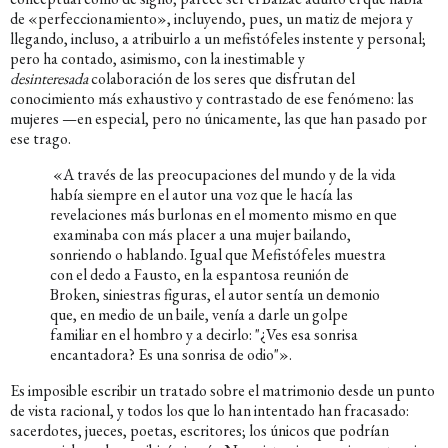
de «perfeccionamiento», incluyendo, pues, un matiz de mejora y
llegando, incluso, a atribuirlo a un mefistófeles instente y personal;
pero ha contado, asimismo, con la inestimable y
desinteresada
colaboración de los seres que disfrutan del
conocimiento más exhaustivo y contrastado de ese fenómeno: las
mujeres —en especial, pero no únicamente, las que han pasado por
ese trago.
«A través de las preocupaciones del mundo y de la vida
había siempre en el autor una voz que le hacía las
revelaciones más burlonas en el momento mismo en que
examinaba con más placer a una mujer bailando,
sonriendo o hablando. Igual que Mefistófeles muestra
con el dedo a Fausto, en la espantosa reunión de
Broken, siniestras figuras, el autor sentía un demonio
que, en medio de un baile, venía a darle un golpe
familiar en el hombro y a decirlo: "¿Ves esa sonrisa
encantadora? Es una sonrisa de odio"».
Es imposible escribir un tratado sobre el matrimonio desde un punto
de vista racional, y todos los que lo han intentado han fracasado:
sacerdotes, jueces, poetas, escritores; los únicos que podrían