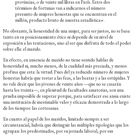
provincias, o de veinte mil libras en París. Estos dos
términos de fortunas van a indicarnos el número
presunto de mujeres honestas que se encuentran en el
millón, producto bruto de nuestra estadística».
No obstante, la honestidad de una mujer, para ser justos, no se basa
tanto en su posicionamiento ético ni depende de su nivel de
exposición a las tentaciones, sino al ser que disfruta de todo el poder
sobre ella: el marido.
En efecto, en ausencia de marido no tiene sentido hablar de
honestidad ni, mucho menos, de la cualidad más preciada, y menos
profusa que esta: la virtud. Pues del ya reducido número de mujeres
honestas habría que restar a las feas, a las beatas y a las estúpidas. Y
no vale decir que los jóvenes de veinte años —que no se casarán
hasta los treinta—, en plenitud de facultades amatorias, son una
prueba imposible de superar porque, para satisfacer ese ansia existe
una institución de inestimable valor y eficacia demostrada a lo largo
de los tiempos: las cortesanas.
En cuanto al papel de los maridos, limitado siempre a ser
circunstancial, habría que distinguir las múltiples tipologías que los
agrupan: los predestinados, por su jornada laboral, por sus