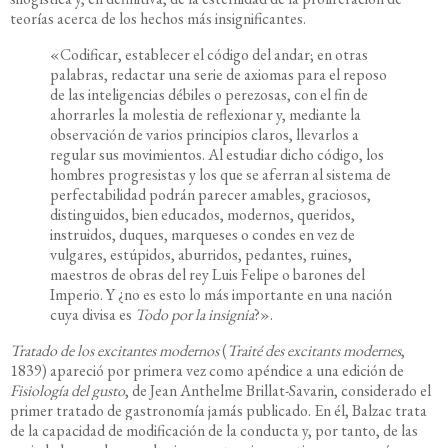
teorías acerca de los hechos más insignificantes.
«Codificar, establecer el código del andar; en otras
palabras, redactar una serie de axiomas para el reposo
de las inteligencias débiles o perezosas, con el fin de
ahorrarles la molestia de reflexionar y, mediante la
observación de varios principios claros, llevarlos a
regular sus movimientos. Al estudiar dicho código, los
hombres progresistas y los que se aferran al sistema de
perfectabilidad podrán parecer amables, graciosos,
distinguidos, bien educados, modernos, queridos,
instruidos, duques, marqueses o condes en vez de
vulgares, estúpidos, aburridos, pedantes, ruines,
maestros de obras del rey Luis Felipe o barones del
Imperio. Y ¿no es esto lo más importante en una nación
cuya divisa es
Todo por la insignia
?».
Tratado de los excitantes modernos
(
Traité des excitants modernes
,
1839) apareció por primera vez como apéndice a una edición de
Fisiología del gusto
, de
Jean Anthelme Brillat-Savarin, considerado el
primer tratado de gastronomía jamás publicado. En él, Balzac trata
de la capacidad de modificación de la conducta y, por tanto, de las