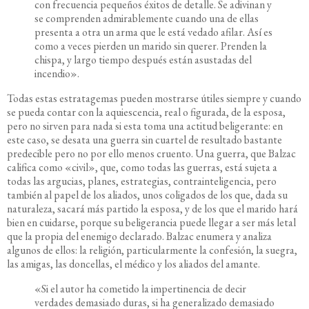
con frecuencia pequeños éxitos de detalle. Se adivinan y
se comprenden admirablemente cuando una de ellas
presenta a otra un arma que le está vedado afilar. Así es
como a veces pierden un marido sin querer. Prenden la
chispa, y largo tiempo después están asustadas del
incendio».
Todas estas estratagemas pueden mostrarse útiles siempre y cuando
se pueda contar con la aquiescencia, real o figurada, de la esposa,
pero no sirven para nada si esta toma una actitud beligerante: en
este caso, se desata una guerra sin cuartel de resultado bastante
predecible pero no por ello menos cruento. Una guerra, que Balzac
califica como «civil», que, como todas las guerras, está sujeta a
todas las argucias, planes, estrategias, contrainteligencia, pero
también al papel de los aliados, unos coligados de los que, dada su
naturaleza, sacará más partido la esposa, y de los que el marido hará
bien en cuidarse, porque su beligerancia puede llegar a ser más letal
que la propia del enemigo declarado. Balzac enumera y analiza
algunos de ellos: la religión, particularmente la confesión, la suegra,
las amigas, las doncellas, el médico y los aliados del amante.
«Si el autor ha cometido la impertinencia de decir
verdades demasiado duras, si ha generalizado demasiado