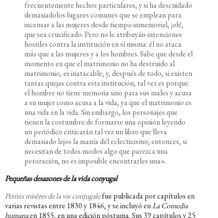
frecuentemente hechos particulares, y si ha descuidado
demasiadolos lugares comunes que se emplean para
incensar a las mujeres desde tiempo inmemorial, ¡oh!,
que sea crucificado. Pero no le atribuyáis intenciones
hostiles contra la institución en sí misma: él no ataca
más que a las mujeres y a los hombres. Sabe que desde el
momento en que el matrimonio no ha destruido al
matrimonio, es inatacable; y, después de todo, si existen
tantas quejas contra esta institución, tal vez es porque
el hombre no tiene memoria sino para sus males y acusa
a su mujer como acusa a la vida, ya que el matrimonio es
una vida en la vida. Sin embargo, los personajes que
tienen la costumbre de formarse una opinión leyendo
un periódico criticarán tal vez un libro que lleva
demasiado lejos la manía del eclecticismo; entonces, si
necesitan de todos modos algo que parezca una
peroración, no es imposible encontrarles una».
Pequeñas desazones de la vida conyugal
Petites misères de la vie conjugale
fue publicada por capítulos en
varias revistas entre 1830 y 1846, y se incluyó en
La Comedia
humana
en 1855, en una edición póstuma. Sus 39 capítulos y 25