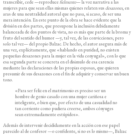
transcribir, cede —reproduce
fielmente
— la voz narrativa a las
mujeres para que sean ellas mismas quienes relaten sus
desazones
, en
aras de una neutralidad autoral que no pasa, si acaso, de ser una
mera intención. En este punto de la obra se hace evidente que la
división en dos partes, que presupone la inclusión debidamente
balanceada de dos puntos de vista, no es más que parte de la broma y
fruto del sentido del humor —y, tal vez, de las convicciones; pero
solo tal vez— del propio Balzac. De hecho, el autor asegura más de
una vez, explícitamente, que «hablando en puridad, no existen
pequeñas desazones para la mujer en la vida conyugal», con lo que
esa segunda parte se concreta en el disimulo de esa carencia
mediante las declaraciones de las propias esposas, que quieren
presumir de sus desazones con el fin de adquirir y conservar un buen
tono.
«Para ser feliz en el matrimonio es preciso ser un
hombre de genio casado con una mujer cariñosa e
inteligente, o bien que, por efecto de una casualidad no
tan corriente como pudiera creerse, ambos cónyuges
sean extremadamente estúpidos».
Además de intervenir decididamente en la acción con ese papel
parecido al de confesor —o confidente, si no es lo mismo—, Balzac