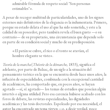
admirable fórmula de respeto social: "Son personas
estimables"».
A pesar de recoger multitud de particularidades, uno de los signos
externos más definitorios de la elegancia es la indumentaria. Primero,
porque su estado delata el uso al que ha sido sometida, y este a la
calidad de su poseedor; pero también revela el buen gusto —o su
contrario— de su propietario, una circunstancia que depende solo
en parte de su condición social y mucho de su predisposición.
«El patán se cubre, el rico o el tonto se atavían, el
hombre elegante se viste».
Teoría de la marcha
(
Théorie de la démarche,
1833)
, significa el
adelanto, por parte de Balzac, de un siglo a la situación del
pensamiento teórico en la que se encuentra desde hace unos años; la
inflación de especialidades, combinada con la excepcional cantidad
de académicos, ha comportado que, en pocos años, se hayan
agotado —sí, sí: agotado— los temas de estudios que poseían algún
intertés o alguna utilidad. Pero esa carencia hubiese acabado con los
foros de debate, las revistas especializadas, las dignidades
académicas y las tesis doctorales. Espoleado por esa necesidad, el
autor ha encontrado un tema virgen —o, a decir verdad, poco