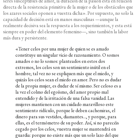
seres susceptibles de amor, la duración de la pasión está en relación
directa de la resistencia primitiva de la mujer o de los obstáculos que
los azares sociales oponen a vuestra dicha». Por supuesto, no solo la
capacidad de decisión está en manos masculinas —aunque la
realmente decisiva sea la respuesta a los requerimientos, y esta está
siempre en poder del elemento femenino—, sino también la labor
más dura y persistente.
«Tener celos por una mujer de quien se es amado
constituye un singular vicio de razonamiento. O somos
amados o no lo somos: planteados en estos dos
extremos, los celos son un sentimiento inútil en el
hombre; tal vez no se expliquen más que el miedo, y
quizás los celos sean el miedo en amor. Pero no es dudar
de la propia mujer, es dudar de sí mismo.
Ser celoso es a
la vez el colmo del egoísmo, del amor propio mal
entendido y de la irritación de una falsa vanidad. Las
mujeres mantienen con un cuidado maravilloso este
sentimiento ridículo, porque le deben cachemiras, el
dinero para sus vestidos, diamantes..., y porque, para
ellas, es el termómetro de su poder. Así, si no parecéis
cegado por los celos, vuestra mujer se mantendrá en
guardia: porque no existe más que un solo lazo del que